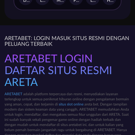
Dino Drop
Lucky Dog
Master Gems
Plushie Wins
Lucky Dice
Happy Nets
ARETABET: LOGIN MASUK SITUS RESMI DENGAN
PELUANG TERBAIK
ARETABET LOGIN
DAFTAR SITUS RESMI
ARETA
ARETABET
adalah platform terpercaya dan resmi, menyediakan layanan
terlengkap untuk semua penikmat hiburan online dengan pengalaman bermain
yang aman, cepat, dan terjamin di
situs slot online
areta bet. Dengan tampilan
modern dan sistem keaman data yang canggih, ARETABET memudahkan Anda
untuk login, mendaftar, dan mengakses semua fitur unggulan dari ARETA. Saat
ini sudah banyak sekali pengemar game online dengan hadiah terbaik dan
dengan mudah untuk mendaftar di situs aretabet ini, dan untuk kalian yang
belum pernah bermain janganlah ragu untuk bergabung di ARETABET. Hanya
dengan menekan tombol daftar dan mengisi data anda dengan benar agar