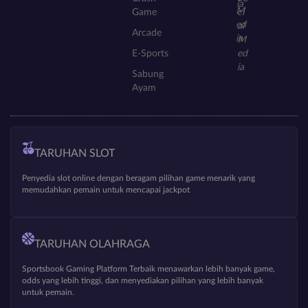
Game
Arcade
E-Sports
Sabung
Ayam
TARUHAN SLOT
Penyedia slot online dengan beragam pilihan game menarik yang
memudahkan pemain untuk mencapai jackpot
TARUHAN OLAHRAGA
Sportsbook Gaming Platform Terbaik menawarkan lebih banyak game,
odds yang lebih tinggi, dan menyediakan pilihan yang lebih banyak
untuk pemain.