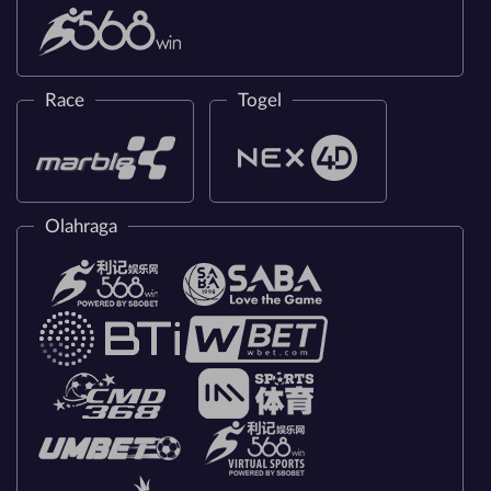
Race
Togel
Olahraga