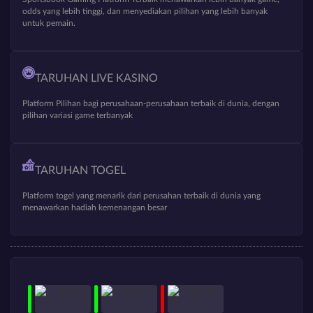
odds yang lebih tinggi, dan menyediakan pilihan yang lebih banyak
untuk pemain.
TARUHAN LIVE KASINO
Platform Pilihan bagi perusahaan-perusahaan terbaik di dunia, dengan
pilihan variasi game terbanyak
TARUHAN TOGEL
Platform togel yang menarik dari perusahan terbaik di dunia yang
menawarkan hadiah kemenangan besar