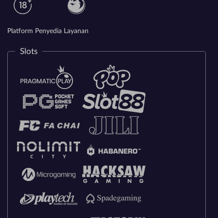
Platform Penyedia Layanan
Slots