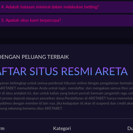
4. Adakah batasan minimal dalam melakukan betting?
5. Apakah situs kami terpercaya?
 DENGAN PELUANG TERBAIK
FTAR SITUS RESMI ARETA
ayanan terlengkap untuk semua penikmat hiburan online dengan pengalaman bermain 
ARETABET memudahkan Anda untuk login, mendaftar, dan mengakses semua fitur ungg
 di situs aretabet ini, dan untuk kalian yang belum pernah bermain janganlah rag
 proses deposit ataupun penarikan dana.Pendaftaran di ARETABET hanya memerlukan w
address dengan member id lain nya. jika kedapatan id akan di suspend dan credit a
rgabung sekarang bersama situs ARETABET.
rm
Kategori
Du