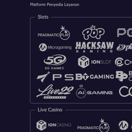
Platform Penyedia Layanan
Slots
Live Casino