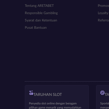
Tentang ARETABET
Promos
Responsible Gambling
Loyalty
Syarat dan Ketentuan
Referra
Pusat Bantuan
TARUHAN SLOT
T
Penyedia slot online dengan beragam
Sports
pilihan game menarik yang memudahkan
menawa