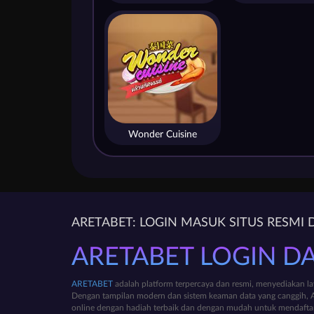
Wonder Cuisine
ARETABET: LOGIN MASUK SITUS RESMI
ARETABET LOGIN DA
ARETABET
adalah platform terpercaya dan resmi, menyediakan l
Dengan tampilan modern dan sistem keaman data yang canggih, 
online dengan hadiah terbaik dan dengan mudah untuk mendaftar