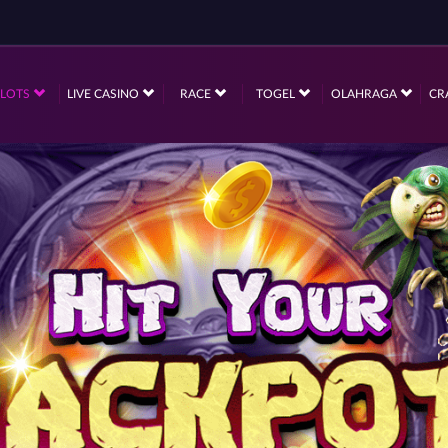
SLOTS
LIVE CASINO
RACE
TOGEL
OLAHRAGA
CR