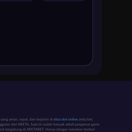
yang aman, cepat, dan terjamin di
situs slot online
areta bet.
ulan dari ARETA. Saat ini sudah banyak sekali pengemar game
u untuk bergabung di ARETABET. Hanya dengan menekan tombol