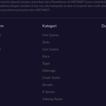
 proses deposit ataupun penarikan dana.Pendaftaran di ARETABET hanya memerlukan w
address dengan member id lain nya. jika kedapatan id akan di suspend dan credit a
rgabung sekarang bersama situs ARETABET.
rm
Kategori
Du
i
Hot Games
Slots
l
Live Casino
Race
Togel
Olahraga
Crash Game
Arcade
E-Sports
Sabung Ayam