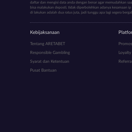
daftar dan mengisi data anda dengan benar agar memudahkan saat
bisa malakukan deposti, tidak diperbolehkan adanya kesamaan ip 
di lakukan adalah dua ratus juta, jadi tunggu apa lagi segera be
Kebijaksanaan
Platfo
Tentang ARETABET
Promos
Responsible Gambling
Loyalty
Syarat dan Ketentuan
Referra
Pusat Bantuan