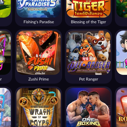
Fishing's Paradise
Blessing of the Tiger
r
Zushi Prime
Pet Ranger