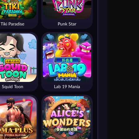
Tiki Paradise
Punk Star
Squid Toon
Lab 19 Mania