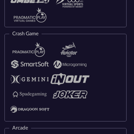
Crash Game
Arcade