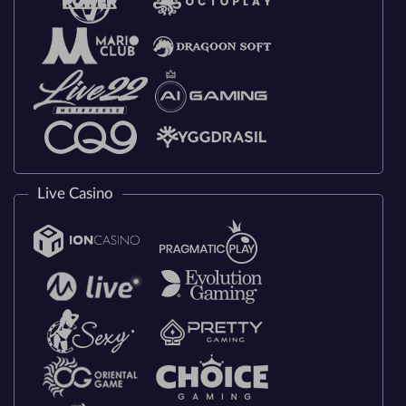
Live Casino